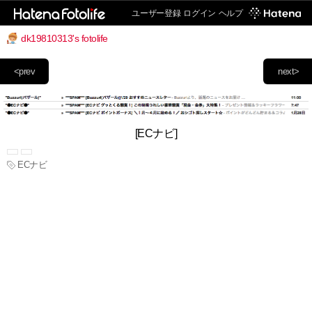
ユーザー登録
ログイン
ヘルプ
dk19810313's fotolife
<prev
next>
[ECナビ]
ECナビ