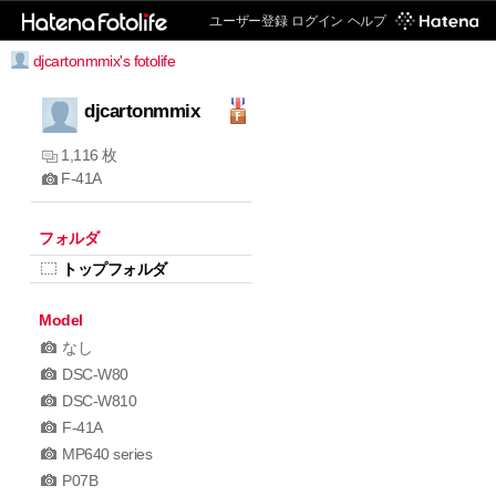
ユーザー登録
ログイン
ヘルプ
djcartonmmix's fotolife
djcartonmmix
1,116 枚
F-41A
フォルダ
トップフォルダ
Model
なし
DSC-W80
DSC-W810
F-41A
MP640 series
P07B