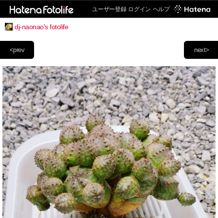
ユーザー登録
ログイン
ヘルプ
dj-naonao's fotolife
<prev
next>