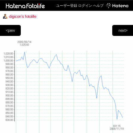
ユーザー登録
ログイン
ヘルプ
digicon's fotolife
<prev
next>