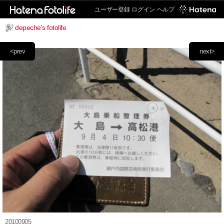
ユーザー登録
ログイン
ヘルプ
depeche's fotolife
<prev
next>
20100905