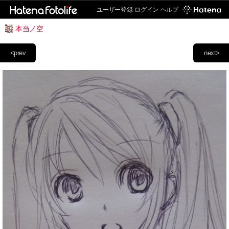
ユーザー登録
ログイン
ヘルプ
本当ノ空
<prev
next>