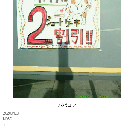
ババロア
20200410
N03D