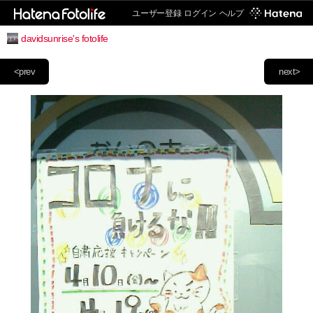
ユーザー登録
ログイン
ヘルプ
davidsunrise's fotolife
<prev
next>