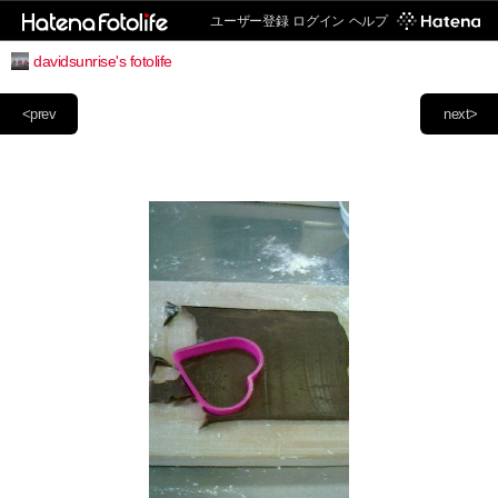
ユーザー登録
ログイン
ヘルプ
davidsunrise's fotolife
<prev
next>