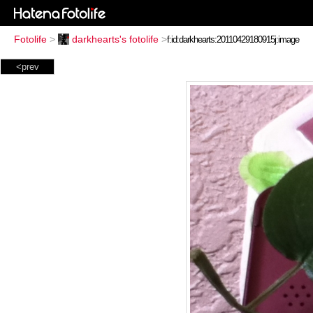
Fotolife
>
darkhearts's fotolife
>
<prev