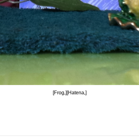
[Frog,][Hatena,]