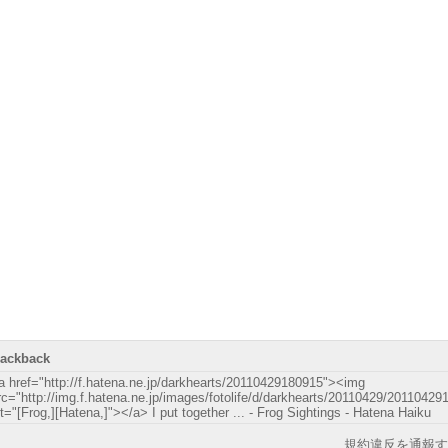
rackback
a href="http://f.hatena.ne.jp/darkhearts/20110429180915"><img
rc="http://img.f.hatena.ne.jp/images/fotolife/d/darkhearts/20110429/20110429
lt="[Frog,][Hatena,]"></a> I put together ... - Frog Sightings - Hatena Haiku
規約違反を通報す