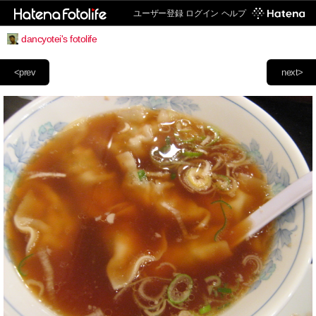
ユーザー登録
ログイン
ヘルプ
dancyotei's fotolife
<prev
next>