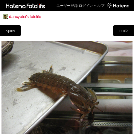
ユーザー登録
ログイン
ヘルプ
dancyotei's fotolife
<prev
next>