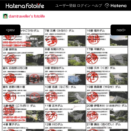
ユーザー登録
ログイン
ヘルプ
damtraveller's fotolife
<prev
next>