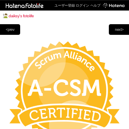
ユーザー登録
ログイン
ヘルプ
daiksy's fotolife
<prev
next>