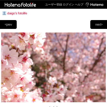
ユーザー登録
ログイン
ヘルプ
daigo's fotolife
<prev
next>