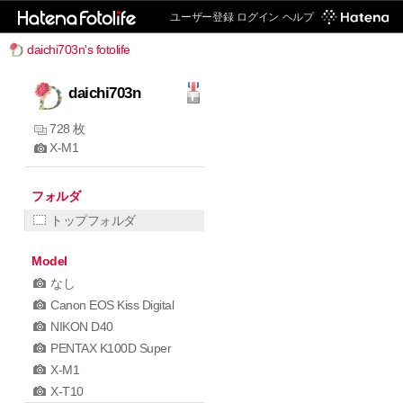
ユーザー登録
ログイン
ヘルプ
daichi703n's fotolife
daichi703n
728 枚
X-M1
フォルダ
トップフォルダ
Model
なし
Canon EOS Kiss Digital
NIKON D40
PENTAX K100D Super
X-M1
X-T10