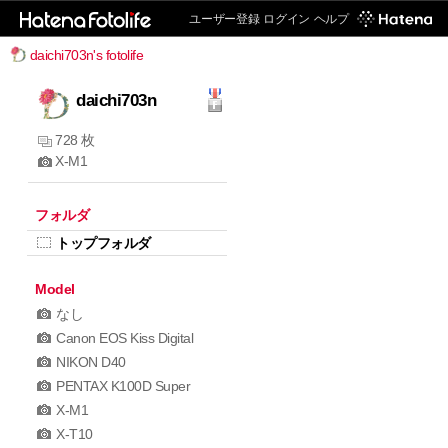
ユーザー登録
ログイン
ヘルプ
daichi703n's fotolife
daichi703n
728 枚
X-M1
フォルダ
トップフォルダ
Model
なし
Canon EOS Kiss Digital
NIKON D40
PENTAX K100D Super
X-M1
X-T10