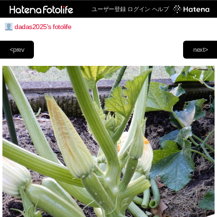
ユーザー登録
ログイン
ヘルプ
dadas2025's fotolife
<prev
next>