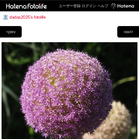
ユーザー登録
ログイン
ヘルプ
dadas2025's fotolife
<prev
next>