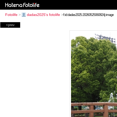
Fotolife
>
dadas2025's fotolife
>
<prev