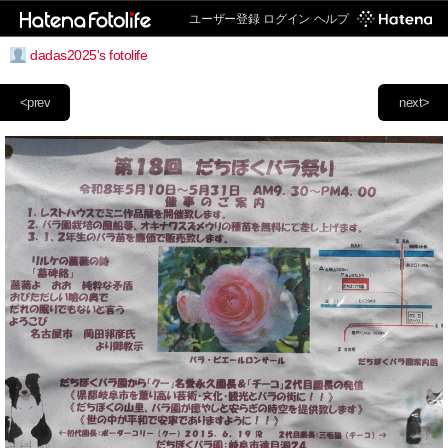
ユーザー登録
ログイン
ヘルプ
dadas2025's fotolife
<prev
next>