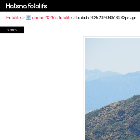
Fotolife
>
dadas2025's fotolife
>
<prev