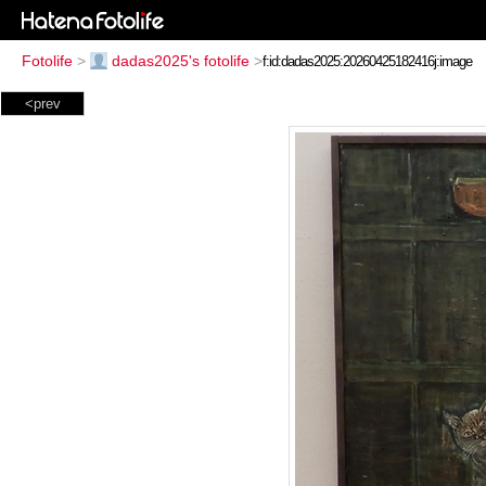
Fotolife
>
dadas2025's fotolife
>
<prev