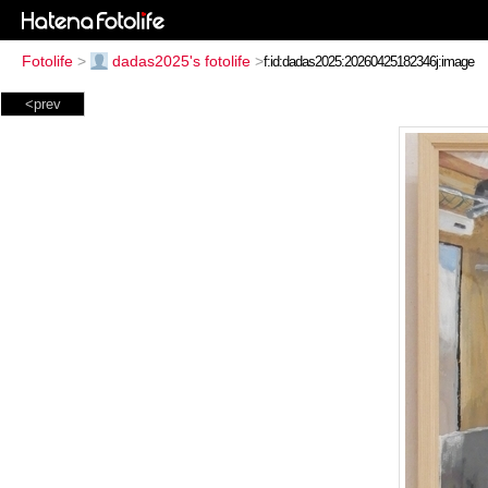
Fotolife
>
dadas2025's fotolife
>
<prev