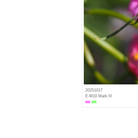
20251017
E-M10 Mark III