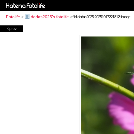
Fotolife
>
dadas2025's fotolife
>
<prev