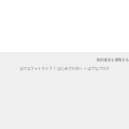
規約違反を通報する
はてなフォトライフ
/
はじめての方へ
/
はてなブログ