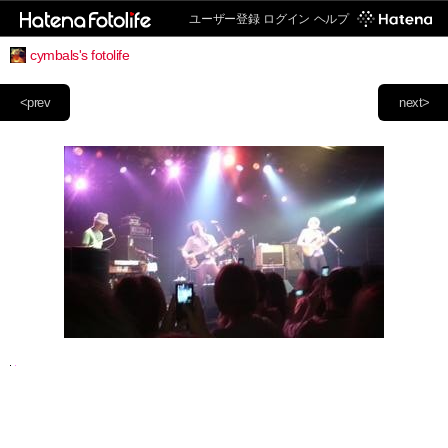
ユーザー登録
ログイン
ヘルプ
cymbals's fotolife
<prev
next>