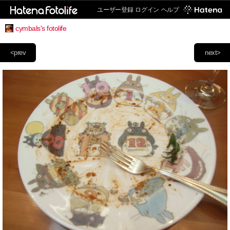
ユーザー登録
ログイン
ヘルプ
cymbals's fotolife
<prev
next>