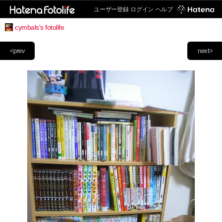
ユーザー登録
ログイン
ヘルプ
cymbals's fotolife
<prev
next>