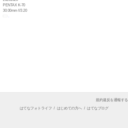
PENTAX K-70
30.00mm f/3.20
規約違反を通報する
はてなフォトライフ
/
はじめての方へ
/
はてなブログ