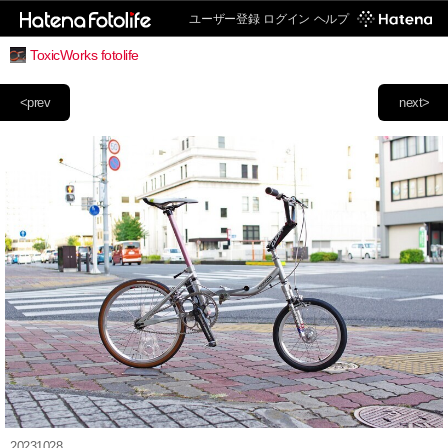
ユーザー登録
ログイン
ヘルプ
ToxicWorks fotolife
<prev
next>
20231028