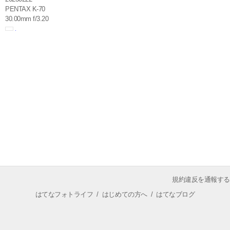
PENTAX K-70
30.00mm f/3.20
規約違反を通報する
はてなフォトライフ
/
はじめての方へ
/
はてなブログ