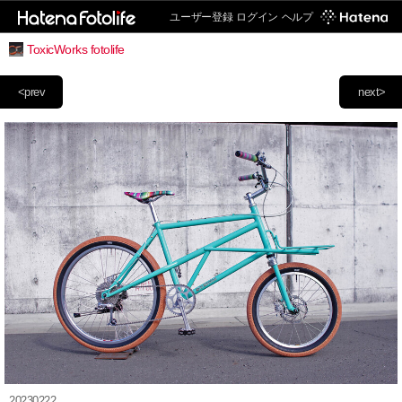
ユーザー登録
ログイン
ヘルプ
ToxicWorks fotolife
<prev
next>
20230222