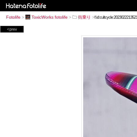
Fotolife
>
ToxicWorks fotolife
>
街乗り
>
<prev