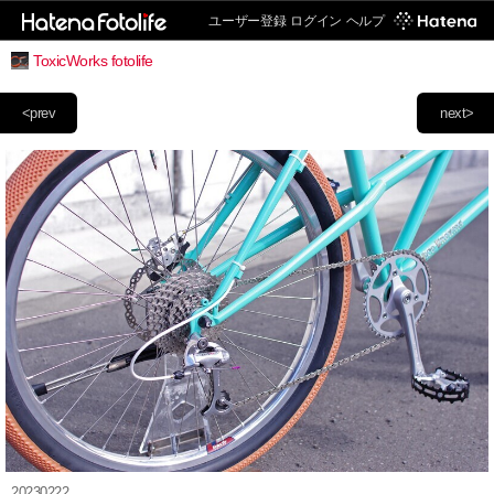
ユーザー登録
ログイン
ヘルプ
ToxicWorks fotolife
<prev
next>
20230222