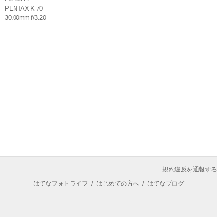
PENTAX K-70
30.00mm f/3.20
規約違反を通報する
はてなフォトライフ
/
はじめての方へ
/
はてなブログ