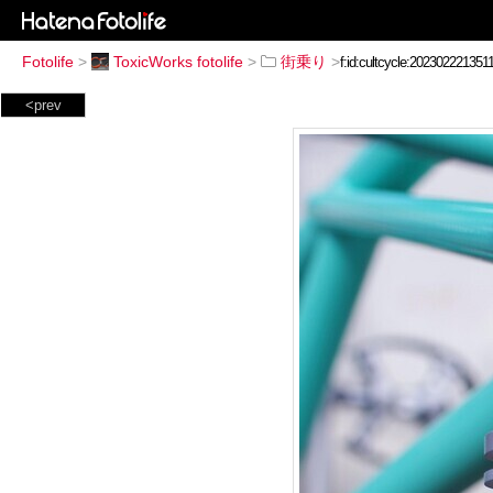
Fotolife
>
ToxicWorks fotolife
>
街乗り
>
<prev