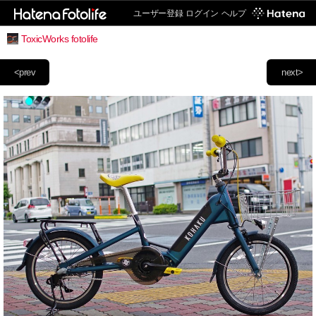
ユーザー登録
ログイン
ヘルプ
ToxicWorks fotolife
<prev
next>