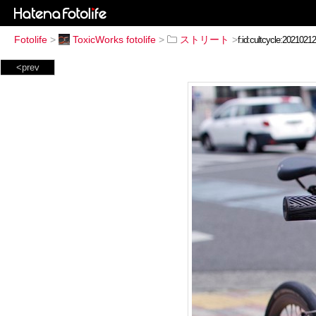
Fotolife
>
ToxicWorks fotolife
>
ストリート
>
<prev