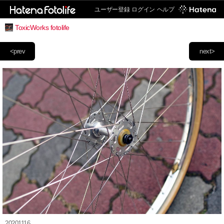
ユーザー登録
ログイン
ヘルプ
ToxicWorks fotolife
<prev
next>
20201116