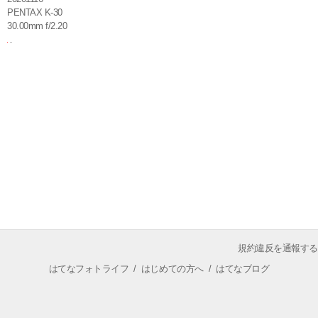
PENTAX K-30
30.00mm f/2.20
規約違反を通報する
はてなフォトライフ
/
はじめての方へ
/
はてなブログ