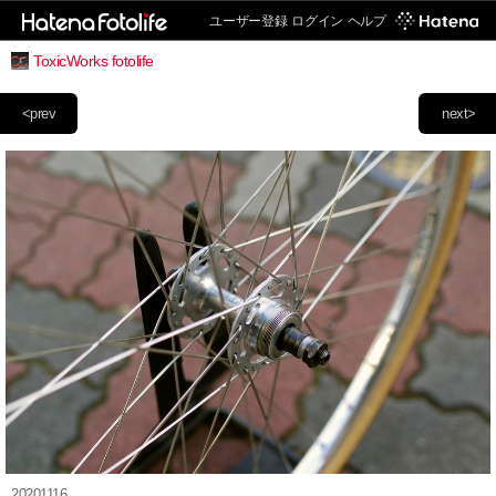
ユーザー登録
ログイン
ヘルプ
ToxicWorks fotolife
<prev
next>
20201116