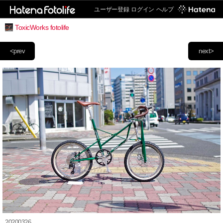
ユーザー登録
ログイン
ヘルプ
ToxicWorks fotolife
<prev
next>
20200326