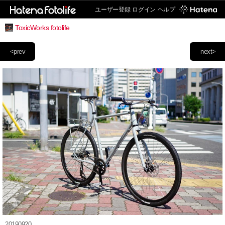
ユーザー登録
ログイン
ヘルプ
ToxicWorks fotolife
<prev
next>
20190920