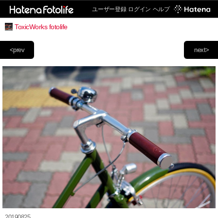
ユーザー登録
ログイン
ヘルプ
ToxicWorks fotolife
<prev
next>
20190825