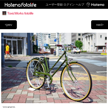
ユーザー登録
ログイン
ヘルプ
ToxicWorks fotolife
<prev
next>
20190825