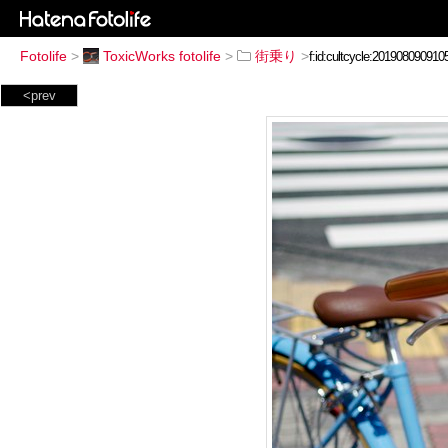
Fotolife
>
ToxicWorks fotolife
>
街乗り
>
<prev