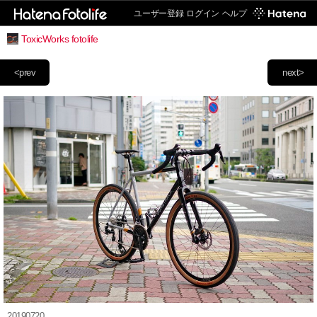
ユーザー登録
ログイン
ヘルプ
ToxicWorks fotolife
<prev
next>
20190720