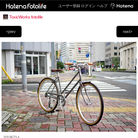
ユーザー登録
ログイン
ヘルプ
ToxicWorks fotolife
<prev
next>
20190714