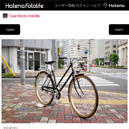
ユーザー登録
ログイン
ヘルプ
ToxicWorks fotolife
<prev
next>
20190701