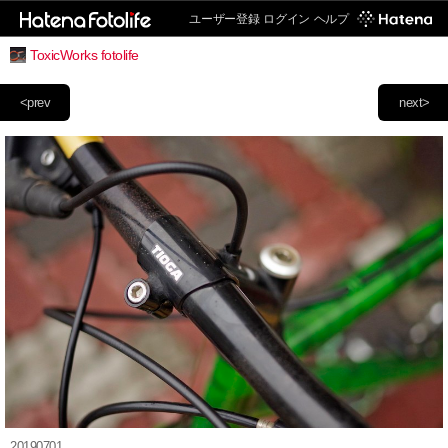
ユーザー登録
ログイン
ヘルプ
ToxicWorks fotolife
<prev
next>
20190701