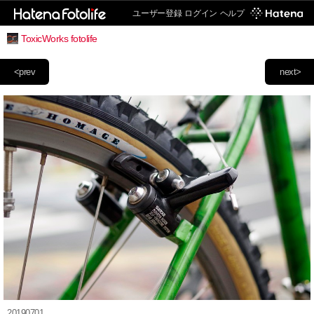
ユーザー登録
ログイン
ヘルプ
ToxicWorks fotolife
<prev
next>
20190701