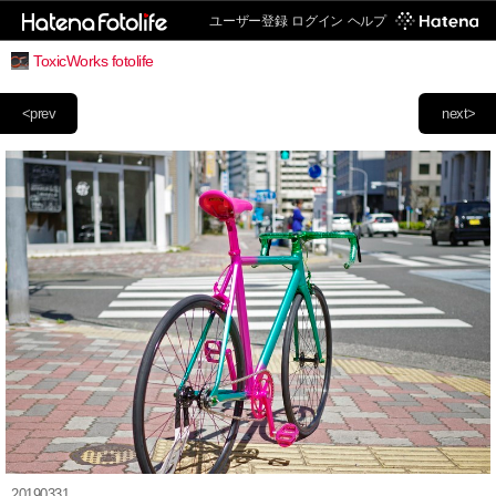
ユーザー登録
ログイン
ヘルプ
ToxicWorks fotolife
<prev
next>
20190331