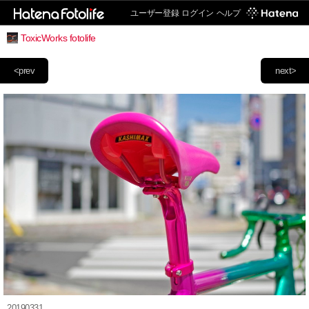
ユーザー登録
ログイン
ヘルプ
ToxicWorks fotolife
<prev
next>
20190331