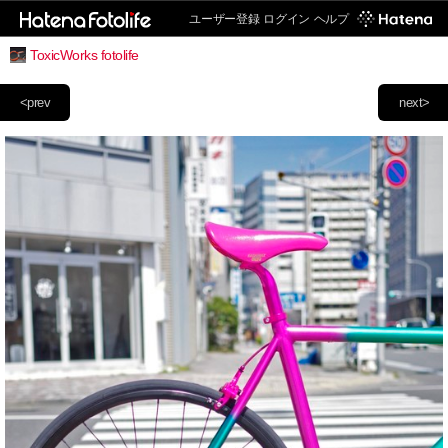
ユーザー登録
ログイン
ヘルプ
ToxicWorks fotolife
<prev
next>