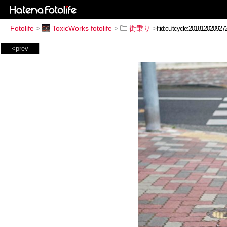
Fotolife
>
ToxicWorks fotolife
>
街乗り
>
<prev